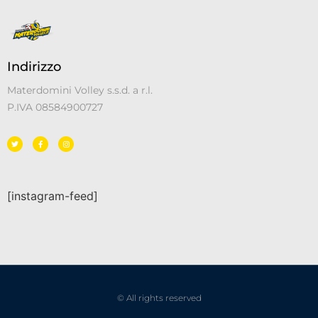
Indirizzo
Materdomini Volley s.s.d. a r.l.
P.IVA 08584900727
[instagram-feed]
© All rights reserved