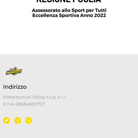
Indirizzo
Materdomini Volley s.s.d. a r.l.
P.IVA 08584900727