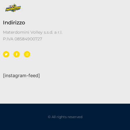
Indirizzo
Materdomini Volley s.s.d. a r.l.
P.IVA 08584900727
[instagram-feed]
© All rights reserved