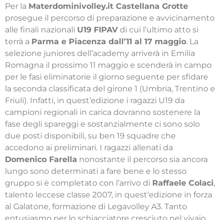
Per la
Materdominivolley.it Castellana Grotte
prosegue il percorso di preparazione e avvicinamento
alle finali nazionali
U19 FIPAV
di cui l’ultimo atto si
terrà a
Parma e Piacenza dall’11 al 17 maggio
. La
selezione juniores dell’academy arriverà in Emilia
Romagna il prossimo 11 maggio e scenderà in campo
per le fasi eliminatorie il giorno seguente per sfidare
la seconda classificata del girone 1 (Umbria, Trentino e
Friuli). Infatti, in quest’edizione i ragazzi U19 da
campioni regionali in carica dovranno sostenere la
fase degli spareggi e sostanzialmente ci sono solo
due posti disponibili, su ben 19 squadre che
accedono ai preliminari
.
I ragazzi allenati da
Domenico Farella
nonostante il percorso sia ancora
lungo sono determinati a fare bene e lo stesso
gruppo si è completato con l’arrivo di
Raffaele Colaci
,
talento leccese classe 2007, in quest’edizione in forza
al Galatone, formazione di Legavolley A3. Tanto
entusiasmo per lo schiacciatore cresciuto nel vivaio